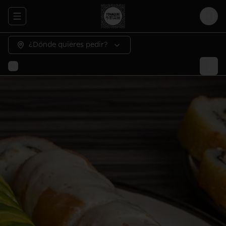
Abrir menu de navegación
Logi
¿Dónde quieres pedir?