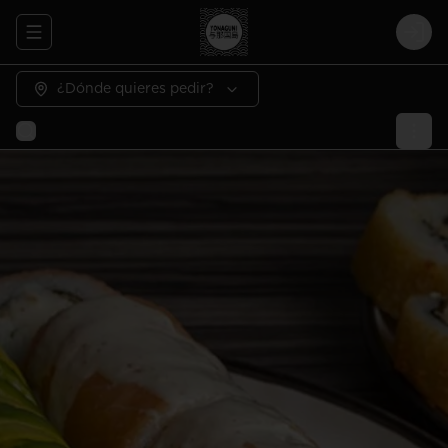
Abrir menu de navegación
Logi
¿Dónde quieres pedir?