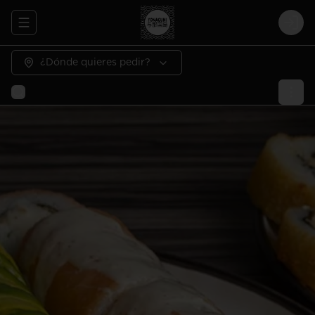
Abrir menu de navegación
Logi
¿Dónde quieres pedir?