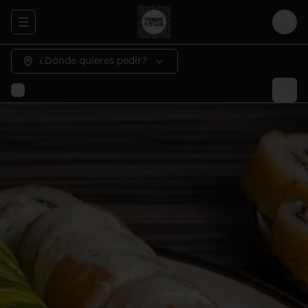
Abrir menu de navegación
Logi
¿Dónde quieres pedir?