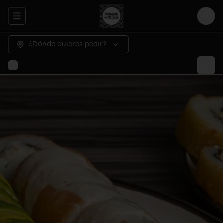
Abrir menu de navegación
Logi
¿Dónde quieres pedir?