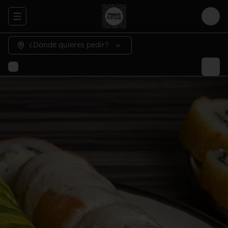
Abrir menu de navegación
Logi
¿Dónde quieres pedir?