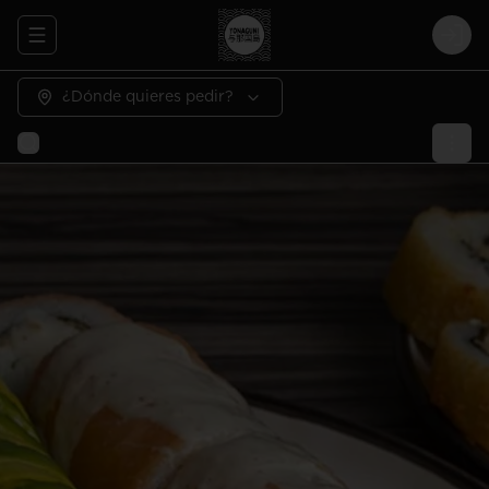
Abrir menu de navegación
Logi
¿Dónde quieres pedir?